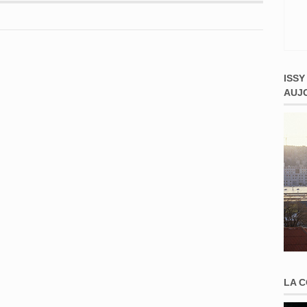
ISSY
AUJ
LA 