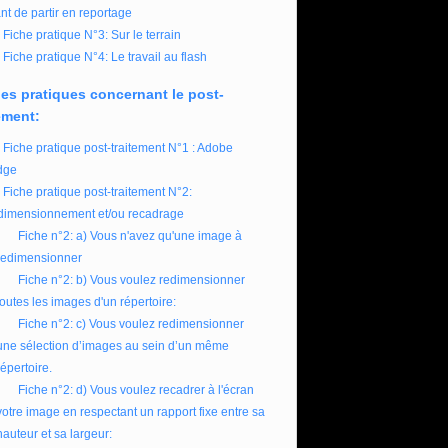
nt de partir en reportage
Fiche pratique N°3: Sur le terrain
Fiche pratique N°4: Le travail au flash
es pratiques concernant le post-
ement:
Fiche pratique post-traitement N°1 : Adobe
dge
Fiche pratique post-traitement N°2:
imensionnement et/ou recadrage
Fiche n°2: a) Vous n'avez qu'une image à
redimensionner
Fiche n°2: b) Vous voulez redimensionner
toutes les images d'un répertoire:
Fiche n°2: c) Vous voulez redimensionner
une sélection d’images au sein d’un même
répertoire.
Fiche n°2: d) Vous voulez recadrer à l'écran
votre image en respectant un rapport fixe entre sa
hauteur et sa largeur: