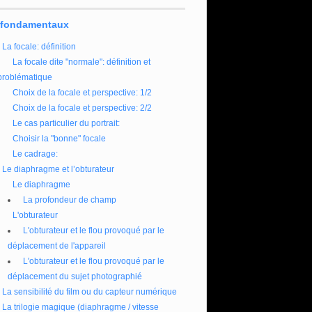
 fondamentaux
La focale: définition
La focale dite "normale": définition et
problématique
Choix de la focale et perspective: 1/2
Choix de la focale et perspective: 2/2
Le cas particulier du portrait:
Choisir la "bonne" focale
Le cadrage:
Le diaphragme et l’obturateur
Le diaphragme
La profondeur de champ
L'obturateur
L'obturateur et le flou provoqué par le
déplacement de l'appareil
L'obturateur et le flou provoqué par le
déplacement du sujet photographié
La sensibilité du film ou du capteur numérique
La trilogie magique (diaphragme / vitesse