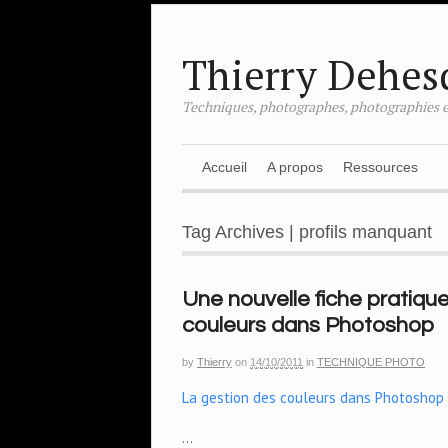
Thierry Dehes
Techniques, photographes, photographies e
Accueil
A propos
Ressources
Tag Archives | profils manquant
Une nouvelle fiche pratiqu
couleurs dans Photoshop
by
Thierry
on
14/10/2011
in
TECHNIQUE PHOTO
La gestion des couleurs dans Photoshop
…