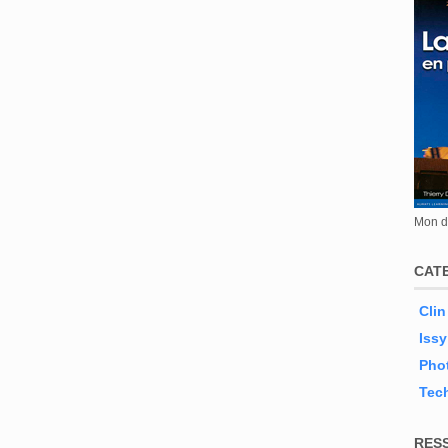
Mon de
CAT
Clin
Issy
Phot
Tec
RES