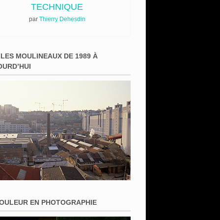
TECHNIQUE
par
Thierry Dehesdin
 LES MOULINEAUX DE 1989 À
OURD’HUI
COULEUR EN PHOTOGRAPHIE