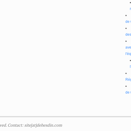
de 
des
ave
l'é
Ré
de 
ved. Contact: site[at]dehesdin.com