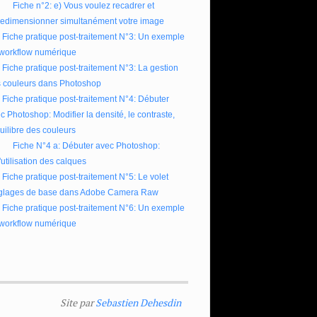
Fiche n°2: e) Vous voulez recadrer et
redimensionner simultanément votre image
Fiche pratique post-traitement N°3: Un exemple
workflow numérique
Fiche pratique post-traitement N°3: La gestion
 couleurs dans Photoshop
Fiche pratique post-traitement N°4: Débuter
c Photoshop: Modifier la densité, le contraste,
quilibre des couleurs
Fiche N°4 a: Débuter avec Photoshop:
l'utilisation des calques
Fiche pratique post-traitement N°5: Le volet
glages de base dans Adobe Camera Raw
Fiche pratique post-traitement N°6: Un exemple
workflow numérique
Site par
Sebastien Dehesdin