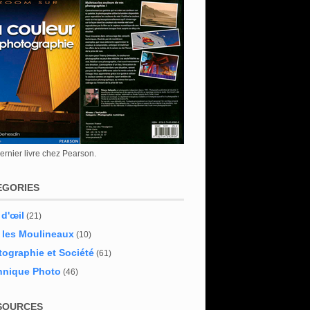
rnier livre chez Pearson.
EGORIES
 d'œil
(21)
 les Moulineaux
(10)
ographie et Société
(61)
hnique Photo
(46)
SOURCES