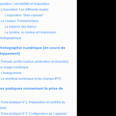
xposition / sensibilité) et l'exposition
L'exposition: Les différents modes
L'exposition: "bien exposer"
La couleur: Fondamentaux
La balance des blancs
La lumière, la couleur et l'expression
photographique
photographie numérique (en cours de
loppement)
Formats, profils couleur, profondeur et résolution
ne image numérique
L'histogramme
Le workflow numérique et les champs IPTC
es pratiques concernant la prise de
Fiche pratique N°1: Préparation et contrôle du
ériel
Fiche pratique N°2: Configuration de l 'appareil