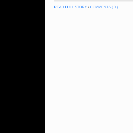
READ FULL STORY
•
COMMENTS { 0 }