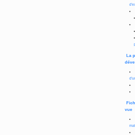
d'e
La 
déve
d'u
Fich
vue
mat