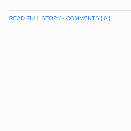
…
READ FULL STORY
•
COMMENTS { 0 }