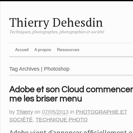
Thierry Dehesdin
Techniques, photographes, photographies et société
Accueil
A propos
Ressources
Tag Archives | Photoshop
Adobe et son Cloud commencen
me les briser menu
by
Thierry
on
07/05/2013
in
PHOTOGRAPHIE ET
SOCIÉTÉ
,
TECHNIQUE PHOTO
Adobe vient d'annoncer officiellement qu